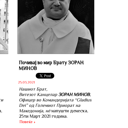
Почивај во мир Брату ЗОРАН
МИНОВ
25.03.2021
Нашиот Брат,
Витезот Канцелар
ЗОРАН МИНОВ
,
ти
Офицер во Командеријата “Gladius
Dei” од Големиот Приорат на
,
Македонија, нé
напушти денеска,
25ти Март 2021 година.
Повеќе »