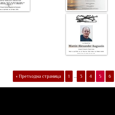
« Претходна страница
1
…
3
4
5
6