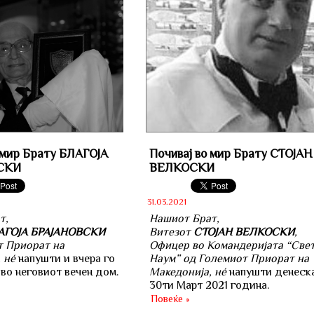
 мир Брату БЛАГОЈА
Почивај во мир Брату СТОЈАН
СКИ
ВЕЛКОСКИ
31.03.2021
т,
Нашиот Брат,
АГОЈА БРАЈАНОВСКИ
Витезот
СТОЈАН ВЕЛКОСКИ
,
т Приорат на
Офицер во Командеријата “Све
 нé
напушти и вчера го
Наум” од Големиот Приорат на
во неговиот вечен дом.
Македонија, нé
напушти денеска
30ти Март 2021 година.
Повеќе »