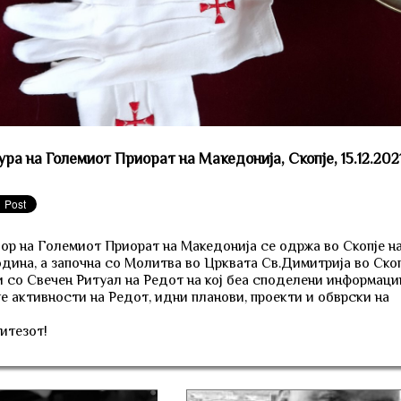
ра на Големиот Приорат на Македонија, Скопје, 15.12.202
ор на Големиот Приорат на Македонија се одржа во Скопје н
година, а започна со Молитва во Црквата Св.Димитрија во Ско
 со Свечен Ритуал на Редот на кој беа споделени информаци
те активности на Редот, идни планови, проекти и обврски на
итезот!